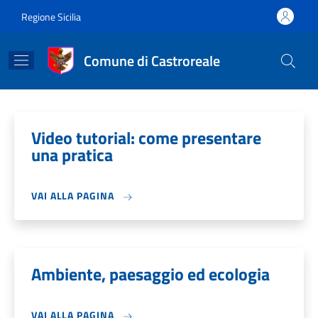
Salta al contenuto principale
Skip to footer content
Regione Sicilia
Comune di Castroreale
Video tutorial: come presentare
una pratica
VAI ALLA PAGINA
Ambiente, paesaggio ed ecologia
VAI ALLA PAGINA