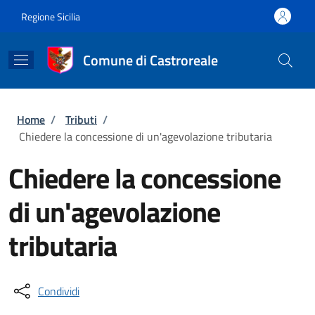
Salta al contenuto principale
Skip to footer content
Regione Sicilia
Comune di Castroreale
Briciole di pane
Home
/
Tributi
/
Chiedere la concessione di un'agevolazione tributaria
Chiedere la concessione
di un'agevolazione
tributaria
Condividi