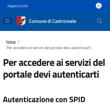
Salta al contenuto principale
Skip to footer content
Regione Sicilia
Comune di Castroreale
Briciole di pane
Home
/
Per accedere ai servizi del portale devi autenticarti
Per accedere ai servizi del
portale devi autenticarti
Autenticazione con SPID