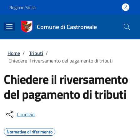
Salta al contenuto principale
Skip to footer content
Regione Sicilia
Comune di Castroreale
Briciole di pane
Home
/
Tributi
/
Chiedere il riversamento del pagamento di tributi
Chiedere il riversamento
del pagamento di tributi
Condividi
Normativa di riferimento