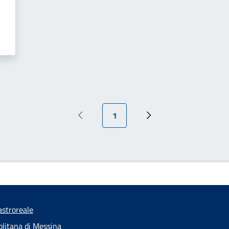
Pagina attuale
1
Pagina precedente
Pagina successiva
stroreale
olitana di Messina