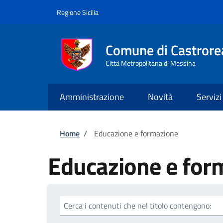
Salta al contenuto principale
Skip to footer content
Regione Sicilia
Comune di Castrore
Città Metropolitana di Messina
Amministrazione
Novità
Servizi
Briciole di pane
Home
/
Educazione e formazione
Educazione e for
Cerca i contenuti che nel titolo contengono: