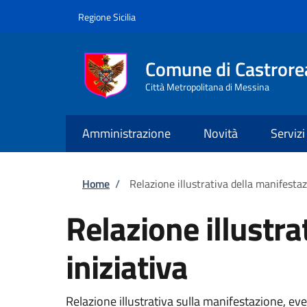
Salta al contenuto principale
Skip to footer content
Regione Sicilia
Comune di Castrore
Città Metropolitana di Messina
Amministrazione
Novità
Servizi
Briciole di pane
Home
/
Relazione illustrativa della manifestaz
Relazione illustra
iniziativa
Relazione illustrativa sulla manifestazione, ev