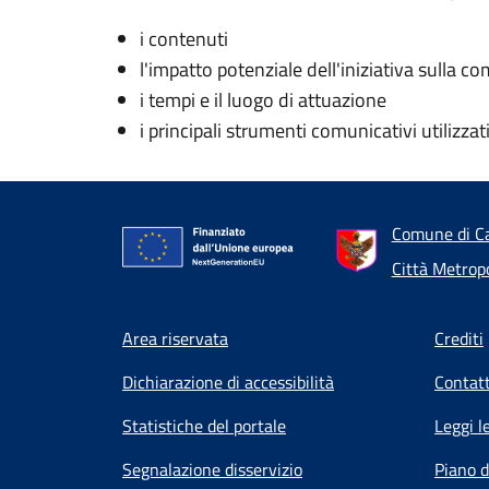
i contenuti
l'impatto potenziale dell'iniziativa sulla co
i tempi e il luogo di attuazione
i principali strumenti comunicativi utilizzat
Comune di Ca
Città Metrop
Footer menu
Area riservata
Crediti
Dichiarazione di accessibilità
Contatt
Statistiche del portale
Leggi l
Segnalazione disservizio
Piano d