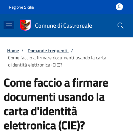
Salta al contenuto principale
Skip to footer content
Regione Sicilia
Comune di Castroreale
Briciole di pane
Home
/
Domande frequenti
/
Come faccio a firmare documenti usando la carta
d'identità elettronica (CIE)?
Come faccio a firmare
documenti usando la
carta d'identità
elettronica (CIE)?