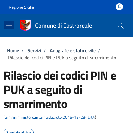
Salta al contenuto principale
Skip to footer content
Regione Sicilia
Comune di Castroreale
Briciole di pane
Home
/
Servizi
/
Anagrafe e stato civile
/
Rilascio dei codici PIN e PUK a seguito di smarrimento
Rilascio dei codici PIN e
PUK a seguito di
smarrimento
(
urn:nir:ministero.interno:decreto:2015-12-23~art4
)
Servizio attivo