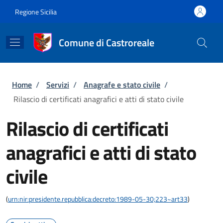
Salta al contenuto principale
Skip to footer content
Regione Sicilia
Comune di Castroreale
Briciole di pane
Home
/
Servizi
/
Anagrafe e stato civile
/
Rilascio di certificati anagrafici e atti di stato civile
Rilascio di certificati
anagrafici e atti di stato
civile
(
urn:nir:presidente.repubblica:decreto:1989-05-30;223~art33
)