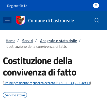
Salta al contenuto principale
Skip to footer content
Regione Sicilia
Comune di Castroreale
Briciole di pane
Home
/
Servizi
/
Anagrafe e stato civile
/
Costituzione della convivenza di fatto
Costituzione della
convivenza di fatto
(
urn:nir:presidente.repubblica:decreto:1989-05-30;223~art13
)
Servizio attivo