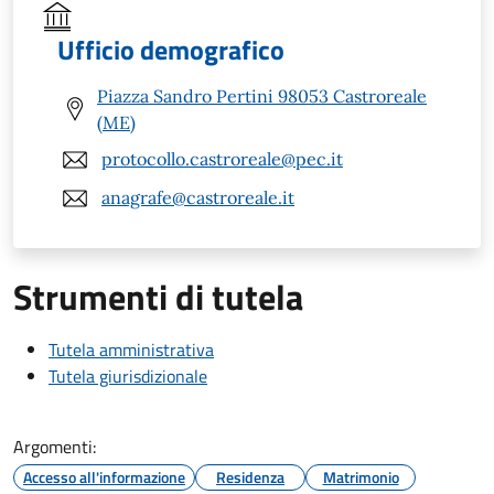
Ufficio demografico
Piazza Sandro Pertini 98053 Castroreale
(ME)
protocollo.castroreale@pec.it
anagrafe@castroreale.it
Strumenti di tutela
Tutela amministrativa
Tutela giurisdizionale
Argomenti:
Accesso all'informazione
Residenza
Matrimonio