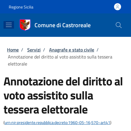
Salta al contenuto principale
Skip to footer content
Regione Sicilia
Comune di Castroreale
Briciole di pane
Home
/
Servizi
/
Anagrafe e stato civile
/
Annotazione del diritto al voto assistito sulla tessera
elettorale
Annotazione del diritto al
voto assistito sulla
tessera elettorale
(
urn:nir:presidente.repubblica:decreto:1960-05-16;570~art41
)