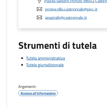
Piazza Sandro Pertini 98053 Castro
protocollo.castroreale@pec.it
anagrafe@castroreale.it
Strumenti di tutela
Tutela amministrativa
Tutela giurisdizionale
Argomenti:
Accesso all'informazione