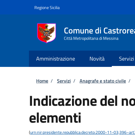
Salta al contenuto principale
Skip to footer content
Regione Sicilia
Comune di Castrore
Città Metropolitana di Messina
Amministrazione
Novità
Servizi
Briciole di pane
Home
/
Servizi
/
Anagrafe e stato civile
/
Indicazione del 
elementi
(
urn:nir:presidente.repubblica:decreto:2000-11-03;396~ar