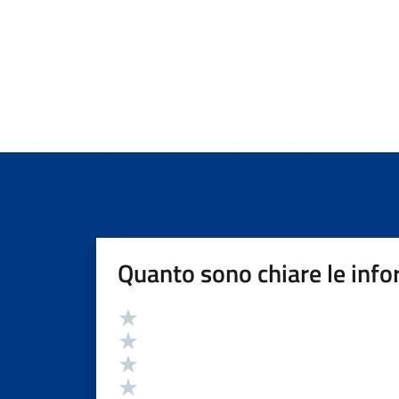
Quanto sono chiare le info
Valutazione
Valuta 5 stelle su 5
Valuta 4 stelle su 5
Valuta 3 stelle su 5
Valuta 2 stelle su 5