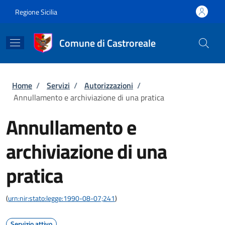
Salta al contenuto principale
Skip to footer content
Regione Sicilia
Comune di Castroreale
Briciole di pane
Home
/
Servizi
/
Autorizzazioni
/
Annullamento e archiviazione di una pratica
Annullamento e
archiviazione di una
pratica
(
urn:nir:stato:legge:1990-08-07;241
)
Servizio attivo