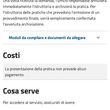
Una volta ricevuta la domanda, l'ufficio responsabile annullerà
immediatamente l'istruttoria e archivierà la pratica. Per
l’istruttoria delle pratiche che prevedono l'emissione di un
provvedimento finale, verrà semplicemente confermata
l'avvenuta archiviazione.
Moduli da compilare e documenti da allegare
Costi
Tipo di pagamento
Importo
La presentazione della pratica non prevede alcun
pagamento
Cosa serve
Per accedere al servizio, assicurati di avere: