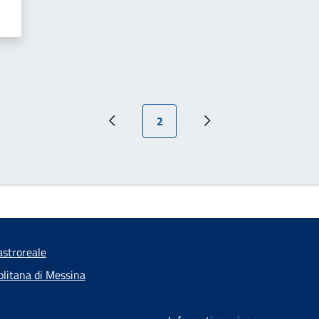
Pagina attuale
2
Pagina precedente
Pagina successiva
stroreale
olitana di Messina