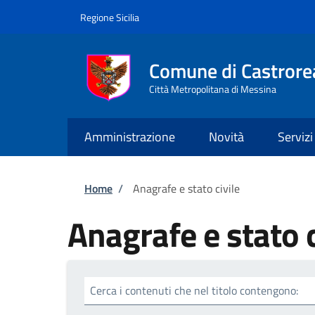
Salta al contenuto principale
Skip to footer content
Regione Sicilia
Comune di Castrore
Città Metropolitana di Messina
Amministrazione
Novità
Servizi
Briciole di pane
Home
/
Anagrafe e stato civile
Anagrafe e stato c
Cerca i contenuti che nel titolo contengono: